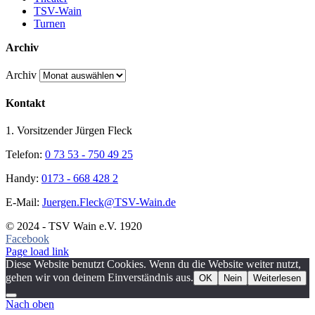
TSV-Wain
Turnen
Archiv
Archiv
Kontakt
1. Vorsitzender Jürgen Fleck
Telefon:
0 73 53 - 750 49 25
Handy:
0173 - 668 428 2
E-Mail:
Juergen.Fleck@TSV-Wain.de
© 2024 - TSV Wain e.V. 1920
Facebook
Page load link
Diese Website benutzt Cookies. Wenn du die Website weiter nutzt,
gehen wir von deinem Einverständnis aus.
OK
Nein
Weiterlesen
Nach oben