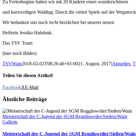
Zu Ferienbeginn hatten wir mit 20 Kindern einen wunderschönen
und kurzweiligen Waldtag. Durch die vielen Spiele auf der Wegstreck
Wir bedanken uns noch recht herzlichen bei unserer neuen
Helferin Jessika Habdank.
Das TSV Team
(hier noch Bilder)
TSVWain
2018-02-02T08:26:46+01:00
21. August, 2017
|
Aktuelles
,
T
Teilen Sie diesen Artikel!
Facebook
X
E-Mail
Ähnliche Beiträge
Meisterschaft der C-Jugend der SGM Regglisweiler/Sießen/Wain
Gallerie
Meisterschaft der C-Jugend der SGM Regglisweiler/Sießen/Wain