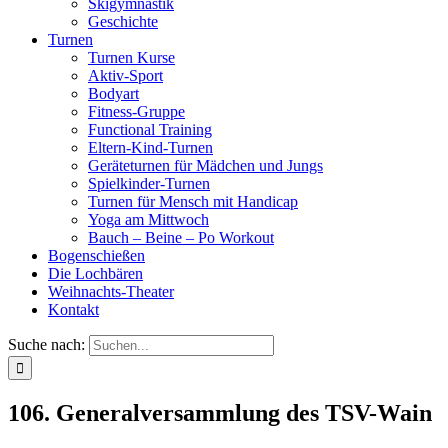
Skigymnastik
Geschichte
Turnen
Turnen Kurse
Aktiv-Sport
Bodyart
Fitness-Gruppe
Functional Training
Eltern-Kind-Turnen
Geräteturnen für Mädchen und Jungs
Spielkinder-Turnen
Turnen für Mensch mit Handicap
Yoga am Mittwoch
Bauch – Beine – Po Workout
Bogenschießen
Die Lochbären
Weihnachts-Theater
Kontakt
Suche nach:
106. Generalversammlung des TSV-Wain