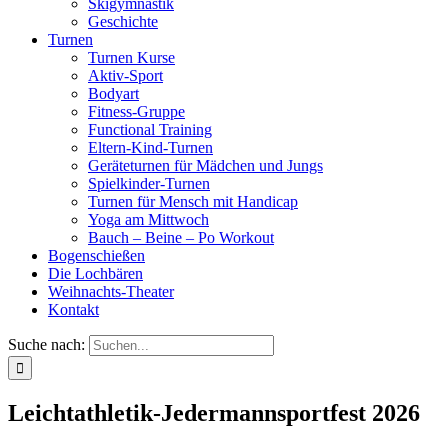
Skigymnastik
Geschichte
Turnen
Turnen Kurse
Aktiv-Sport
Bodyart
Fitness-Gruppe
Functional Training
Eltern-Kind-Turnen
Geräteturnen für Mädchen und Jungs
Spielkinder-Turnen
Turnen für Mensch mit Handicap
Yoga am Mittwoch
Bauch – Beine – Po Workout
Bogenschießen
Die Lochbären
Weihnachts-Theater
Kontakt
Suche nach:
Leichtathletik-Jedermannsportfest 2026