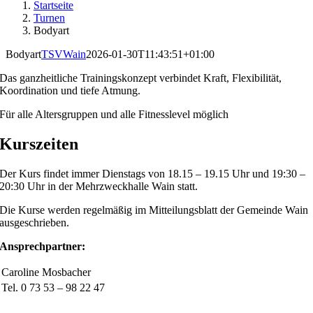
Startseite
Turnen
Bodyart
Bodyart
TSVWain
2026-01-30T11:43:51+01:00
Das ganzheitliche Trainingskonzept verbindet Kraft, Flexibilität,
Koordination und tiefe Atmung.
Für alle Altersgruppen und alle Fitnesslevel möglich
Kurszeiten
Der Kurs findet immer Dienstags von 18.15 – 19.15 Uhr und 19:30 –
20:30 Uhr in der Mehrzweckhalle Wain statt.
Die Kurse werden regelmäßig im Mitteilungsblatt der Gemeinde Wain
ausgeschrieben.
Ansprechpartner:
Caroline Mosbacher
Tel. 0 73 53 – 98 22 47