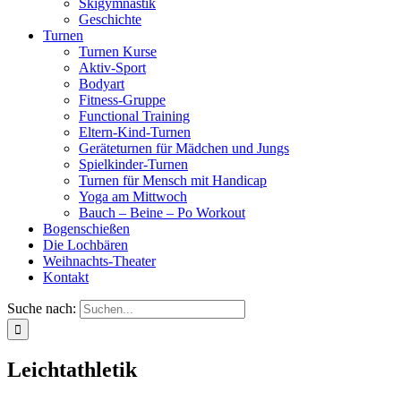
Skigymnastik
Geschichte
Turnen
Turnen Kurse
Aktiv-Sport
Bodyart
Fitness-Gruppe
Functional Training
Eltern-Kind-Turnen
Geräteturnen für Mädchen und Jungs
Spielkinder-Turnen
Turnen für Mensch mit Handicap
Yoga am Mittwoch
Bauch – Beine – Po Workout
Bogenschießen
Die Lochbären
Weihnachts-Theater
Kontakt
Suche nach:
Leichtathletik