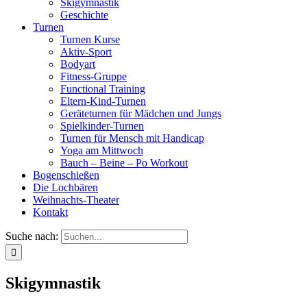
Skigymnastik
Geschichte
Turnen
Turnen Kurse
Aktiv-Sport
Bodyart
Fitness-Gruppe
Functional Training
Eltern-Kind-Turnen
Geräteturnen für Mädchen und Jungs
Spielkinder-Turnen
Turnen für Mensch mit Handicap
Yoga am Mittwoch
Bauch – Beine – Po Workout
Bogenschießen
Die Lochbären
Weihnachts-Theater
Kontakt
Suche nach:
Skigymnastik