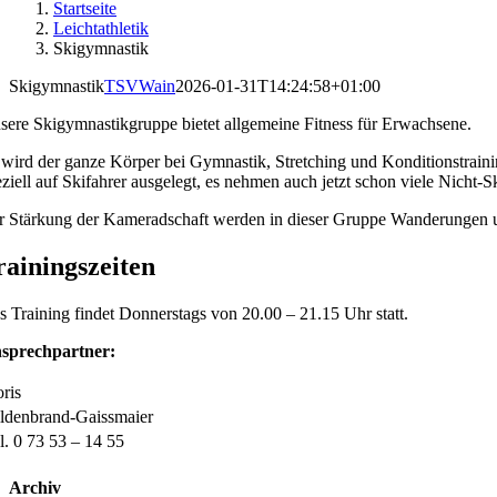
Startseite
Leichtathletik
Skigymnastik
Skigymnastik
TSVWain
2026-01-31T14:24:58+01:00
sere Skigymnastikgruppe bietet allgemeine Fitness für Erwachsene.
 wird der ganze Körper bei Gymnastik, Stretching und Konditionstrai
eziell auf Skifahrer ausgelegt, es nehmen auch jetzt schon viele Nicht-Sk
r Stärkung der Kameradschaft werden in dieser Gruppe Wanderungen u
rainingszeiten
s Training findet Donnerstags von 20.00 – 21.15 Uhr statt.
sprechpartner:
ris
ldenbrand-Gaissmaier
l. 0 73 53 – 14 55
Archiv