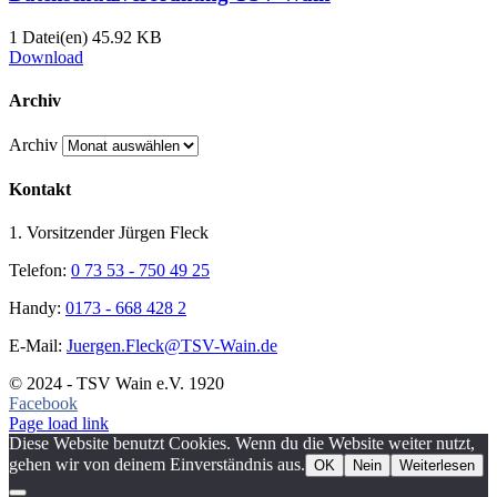
1 Datei(en)
45.92 KB
Download
Archiv
Archiv
Kontakt
1. Vorsitzender Jürgen Fleck
Telefon:
0 73 53 - 750 49 25
Handy:
0173 - 668 428 2
E-Mail:
Juergen.Fleck@TSV-Wain.de
© 2024 - TSV Wain e.V. 1920
Facebook
Page load link
Diese Website benutzt Cookies. Wenn du die Website weiter nutzt,
gehen wir von deinem Einverständnis aus.
OK
Nein
Weiterlesen