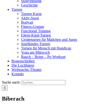
Skigymnastik
Geschichte
Turnen
Turnen Kurse
Aktiv-Sport
Bodyart
Fitness-Gruppe
Functional Training
Eltern-Kind-Turnen
Geräteturnen für Mädchen und Jungs
Spielkinder-Turnen
Turnen für Mensch mit Handicap
Yoga am Mittwoch
Bauch – Beine – Po Workout
Bogenschießen
Die Lochbären
Weihnachts-Theater
Kontakt
Suche nach:
Biberach