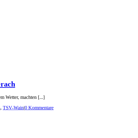
erach
m Wetter, machten [...]
s
,
TSV-Wain
|
0 Kommentare