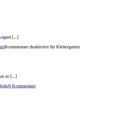
gust [...]
gen
|
Kommentare deaktiviert
für Klettergarten
 so [...]
letik
|
0 Kommentare