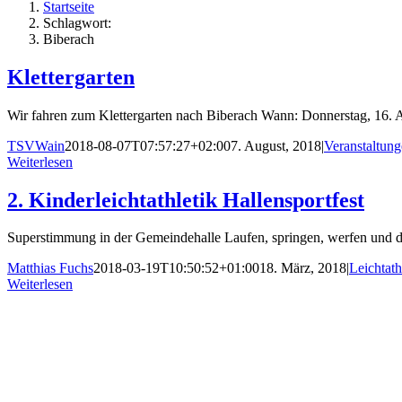
Startseite
Schlagwort:
Biberach
Klettergarten
Wir fahren zum Klettergarten nach Biberach Wann: Donnerstag, 16. Au
TSVWain
2018-08-07T07:57:27+02:00
7. August, 2018
|
Veranstaltun
Weiterlesen
2. Kinderleichtathletik Hallensportfest
Superstimmung in der Gemeindehalle Laufen, springen, werfen und das
Matthias Fuchs
2018-03-19T10:50:52+01:00
18. März, 2018
|
Leichtath
Weiterlesen