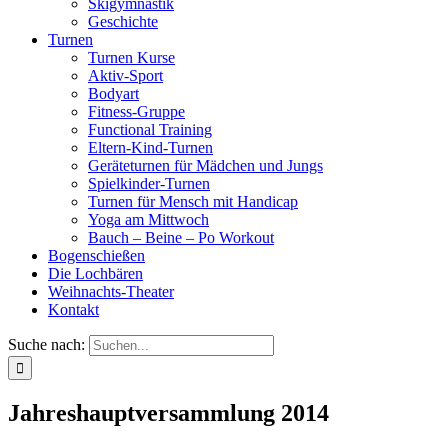
Skigymnastik
Geschichte
Turnen
Turnen Kurse
Aktiv-Sport
Bodyart
Fitness-Gruppe
Functional Training
Eltern-Kind-Turnen
Geräteturnen für Mädchen und Jungs
Spielkinder-Turnen
Turnen für Mensch mit Handicap
Yoga am Mittwoch
Bauch – Beine – Po Workout
Bogenschießen
Die Lochbären
Weihnachts-Theater
Kontakt
Suche nach:
Jahreshauptversammlung 2014