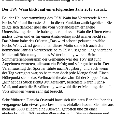
Der TSV Wain blickt auf ein erfolgreiches Jahr 2013 zurück.
Bei der Hauptversammlung des TSV Wain hat Vorsitzende Karen
Fuchs-Wolf auf ihr erstes Jahr in dieser Funktion zurückgeblickt. Sie
zeigte sich dankbar über die vom Vorstandsteam erhaltene
Unterstützung, denn sie habe gemerkt, dass in Wain die Uhren etwas
anders ticken und es für einen Amtsneuling nicht immer leicht sei.
Das Motto habe des Öfteren „Das wird schon“ gelautet, erzählte
Fuchs-Wolf. „Und genau unter dieses Motto stelle ich auch das
kommende Jahr als Vorsitzende beim TSV“, sagt die junge vierfache
Mutter mit Stimmung und das Wetter bombig waren. Beim
Sommerferienprogramm der Gemeinde war der TSV mit fünf
Angeboten vertreten, allesamt ein Erfolg und sehr gut besucht. Der
Vereinsausflug der Sportler führte nach Augsburg, und auch wenn
der Tag verregnet war, so hatte man doch jede Menge Spaß. Einen
Höhepunkt stellte das Weihnachtstheater „Im Tal der Suppen“ dar.
„Mir hat das Stück richtig gut gefallen“, berichtete Karen Fuchs-
Wolf, und auch die Bevölkerung war wohl dieser Meinung, denn alle
Vorstellungen waren sehr gut besucht.
Schriftführerin Daniela Osswald hatte sich für ihren Bericht über das
vergangene Jahr etwas ganz besonderes einfallen lassen. Sie hatte aus
mehr als 3500 Bildern eine Auswahl getroffen und zu einer
eindrucksvollen Präsentation über nahezu alle Veranstaltungen und