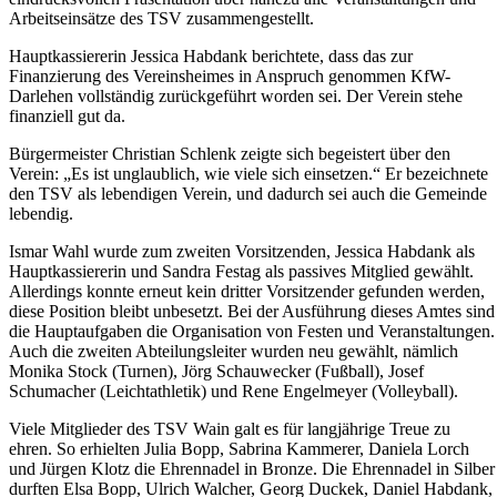
Arbeitseinsätze des TSV zusammengestellt.
Hauptkassiererin Jessica Habdank berichtete, dass das zur
Finanzierung des Vereinsheimes in Anspruch genommen KfW-
Darlehen vollständig zurückgeführt worden sei. Der Verein stehe
finanziell gut da.
Bürgermeister Christian Schlenk zeigte sich begeistert über den
Verein: „Es ist unglaublich, wie viele sich einsetzen.“ Er bezeichnete
den TSV als lebendigen Verein, und dadurch sei auch die Gemeinde
lebendig.
Ismar Wahl wurde zum zweiten Vorsitzenden, Jessica Habdank als
Hauptkassiererin und Sandra Festag als passives Mitglied gewählt.
Allerdings konnte erneut kein dritter Vorsitzender gefunden werden,
diese Position bleibt unbesetzt. Bei der Ausführung dieses Amtes sind
die Hauptaufgaben die Organisation von Festen und Veranstaltungen.
Auch die zweiten Abteilungsleiter wurden neu gewählt, nämlich
Monika Stock (Turnen), Jörg Schauwecker (Fußball), Josef
Schumacher (Leichtathletik) und Rene Engelmeyer (Volleyball).
Viele Mitglieder des TSV Wain galt es für langjährige Treue zu
ehren. So erhielten Julia Bopp, Sabrina Kammerer, Daniela Lorch
und Jürgen Klotz die Ehrennadel in Bronze. Die Ehrennadel in Silber
durften Elsa Bopp, Ulrich Walcher, Georg Duckek, Daniel Habdank,