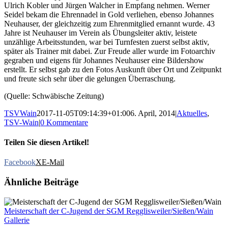
Ulrich Kobler und Jürgen Walcher in Empfang nehmen. Werner
Seidel bekam die Ehrennadel in Gold verliehen, ebenso Johannes
Neuhauser, der gleichzeitig zum Ehrenmitglied ernannt wurde. 43
Jahre ist Neuhauser im Verein als Übungsleiter aktiv, leistete
unzählige Arbeitsstunden, war bei Turnfesten zuerst selbst aktiv,
später als Trainer mit dabei. Zur Freude aller wurde im Fotoarchiv
gegraben und eigens für Johannes Neuhauser eine Bildershow
erstellt. Er selbst gab zu den Fotos Auskunft über Ort und Zeitpunkt
und freute sich sehr über die gelungen Überraschung.
(Quelle: Schwäbische Zeitung)
TSVWain
2017-11-05T09:14:39+01:00
6. April, 2014
|
Aktuelles
,
TSV-Wain
|
0 Kommentare
Teilen Sie diesen Artikel!
Facebook
X
E-Mail
Ähnliche Beiträge
Meisterschaft der C-Jugend der SGM Regglisweiler/Sießen/Wain
Gallerie