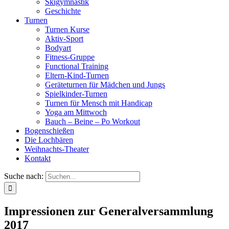
Skigymnastik
Geschichte
Turnen
Turnen Kurse
Aktiv-Sport
Bodyart
Fitness-Gruppe
Functional Training
Eltern-Kind-Turnen
Geräteturnen für Mädchen und Jungs
Spielkinder-Turnen
Turnen für Mensch mit Handicap
Yoga am Mittwoch
Bauch – Beine – Po Workout
Bogenschießen
Die Lochbären
Weihnachts-Theater
Kontakt
Suche nach:
Impressionen zur Generalversammlung
2017