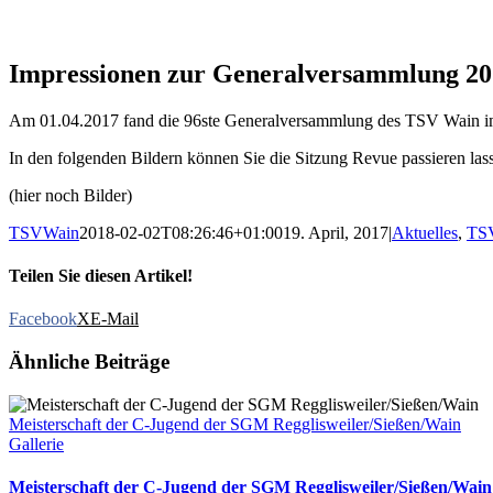
Impressionen zur Generalversammlung 20
Am 01.04.2017 fand die 96ste Generalversammlung des TSV Wain im 
In den folgenden Bildern können Sie die Sitzung Revue passieren la
(hier noch Bilder)
TSVWain
2018-02-02T08:26:46+01:00
19. April, 2017
|
Aktuelles
,
TS
Teilen Sie diesen Artikel!
Facebook
X
E-Mail
Ähnliche Beiträge
Meisterschaft der C-Jugend der SGM Regglisweiler/Sießen/Wain
Gallerie
Meisterschaft der C-Jugend der SGM Regglisweiler/Sießen/Wain