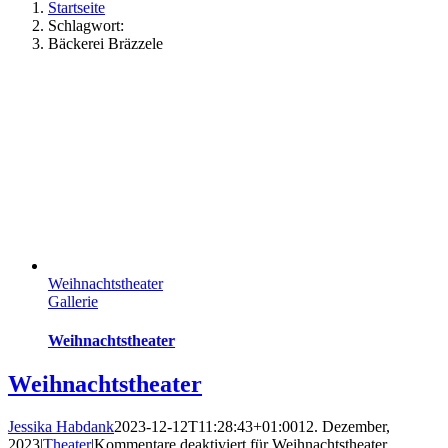
Startseite
Schlagwort:
Bäckerei Bräzzele
Weihnachtstheater
Gallerie
Weihnachtstheater
Weihnachtstheater
Jessika Habdank
2023-12-12T11:28:43+01:00
12. Dezember,
2023
|
Theater
|
Kommentare deaktiviert
für Weihnachtstheater